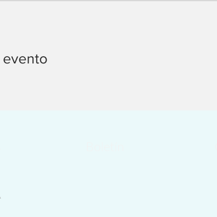
 evento
s
Boletín
A