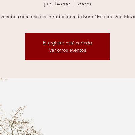
jue, 14 ene
  |  
zoom
nvenido a una práctica introductoria de Kum Nye con Don McGi
El registro está cerrado
Ver otros eventos