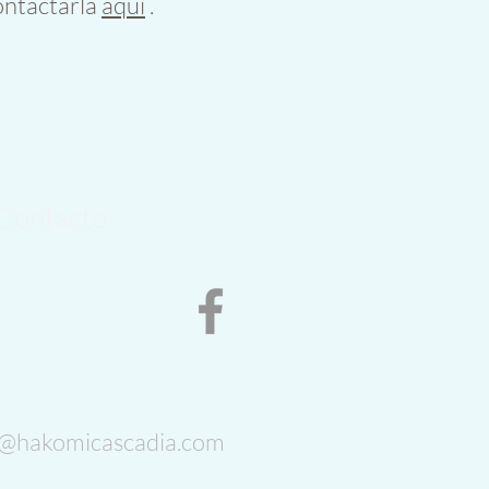
ontactarla
aquí
.
Contacto
o@hakomicascadia.com