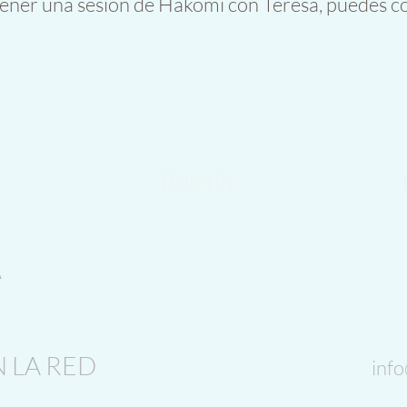
 tener una sesión de Hakomi con Teresa, puedes c
s
Boletín
A
N LA RED
inf