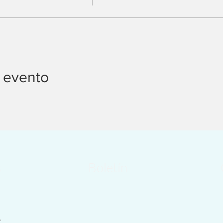
 evento
s
Boletín
A