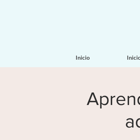
Inicio
Inici
Aprend
a