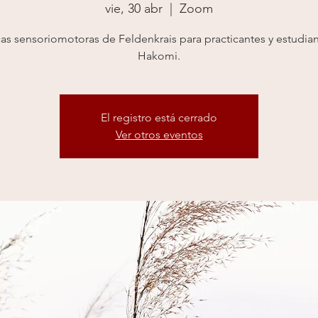
vie, 30 abr
  |  
Zoom
cas sensoriomotoras de Feldenkrais para practicantes y estudia
Hakomi.
El registro está cerrado
Ver otros eventos