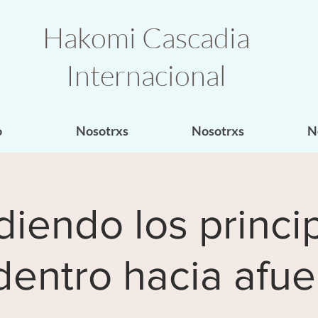
Hakomi Cascadia
Internacional
o
Nosotrxs
Nosotrxs
N
iendo los princi
dentro hacia afue