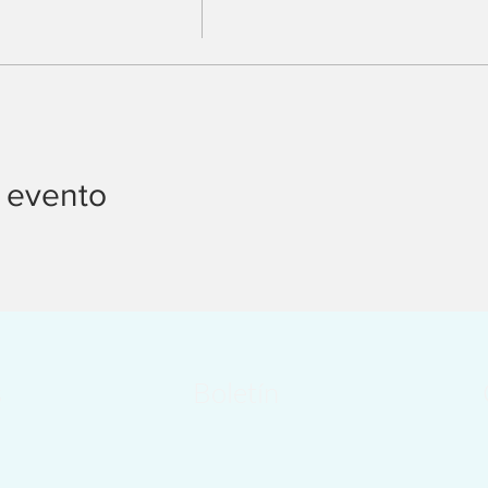
 evento
s
Boletín